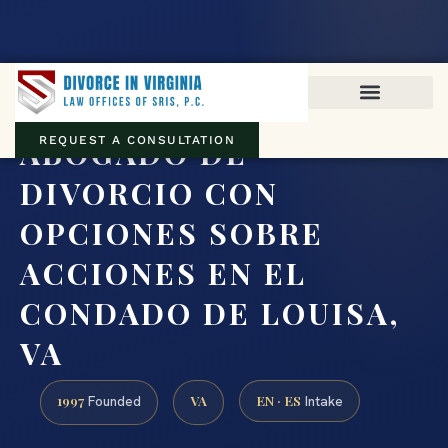
Virginia family law · Circuit and JDR District Courts across the
Commonwealth
(888) 437-7747
ABOGADO DE
REQUEST A CONSULTATION
DIVORCIO CON
OPCIONES SOBRE
ACCIONES EN EL
CONDADO DE LOUISA,
VA
1997
VA
EN · ES
Founded
Intake