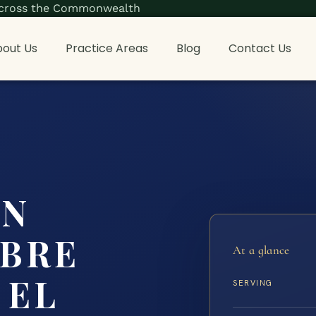
s across the Commonwealth
out Us
Practice Areas
Blog
Contact Us
ON
OBRE
At a glance
 EL
SERVING