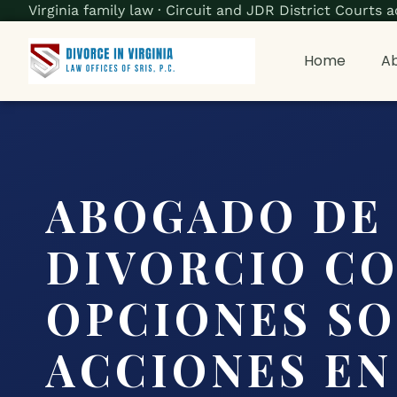
Virginia family law · Circuit and JDR District Court
Home
Ab
ABOGADO DE
DIVORCIO C
OPCIONES S
ACCIONES EN