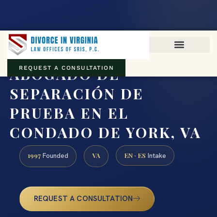
Virginia family law · Circuit and JDR District Courts across the
Commonwealth
(888) 437-7747
ABOGADO DE
REQUEST A CONSULTATION
SEPARACIÓN DE
PRUEBA EN EL
CONDADO DE YORK, VA
1997
VA
EN · ES
Founded
Intake
REQUEST A CONSULTATION