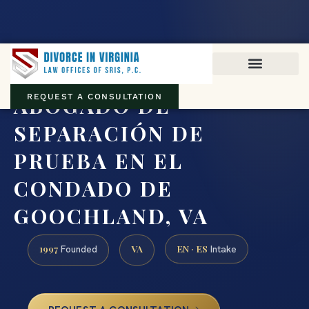
Virginia family law · Circuit and JDR District Courts across the
Commonwealth
(888) 437-7747
ABOGADO DE
REQUEST A CONSULTATION
SEPARACIÓN DE
PRUEBA EN EL
CONDADO DE
GOOCHLAND, VA
1997
VA
EN · ES
Founded
Intake