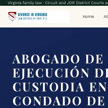
Virginia family law · Circuit and JDR District Court
Home
Ab
ABOGADO DE
EJECUCIÓN D
CUSTODIA EN
CONDADO DE