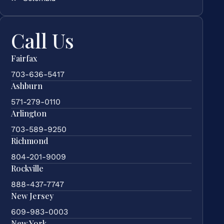
Call Us
Fairfax
703-636-5417
Ashburn
571-279-0110
Arlington
703-589-9250
Richmond
804-201-9009
Rockville
888-437-7747
New Jersey
609-983-0003
New York