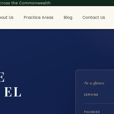
s across the Commonwealth
out Us
Practice Areas
Blog
Contact Us
E
At a glance
 EL
SERVING
FOUNDED