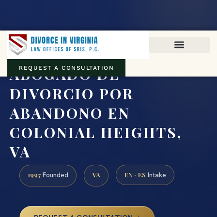
Virginia family law · Circuit and JDR District Courts across the
Commonwealth
(888) 437-7747
ABOGADO DE
REQUEST A CONSULTATION
DIVORCIO POR
ABANDONO EN
COLONIAL HEIGHTS,
VA
1997
VA
EN · ES
Founded
Intake