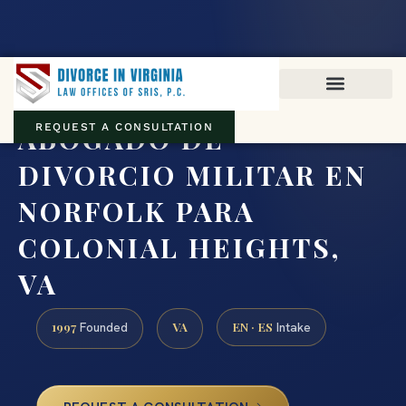
Virginia family law · Circuit and JDR District Courts across the
Commonwealth
(888) 437-7747
ABOGADO DE
REQUEST A CONSULTATION
DIVORCIO MILITAR EN
NORFOLK PARA
COLONIAL HEIGHTS,
VA
1997
VA
EN · ES
Founded
Intake