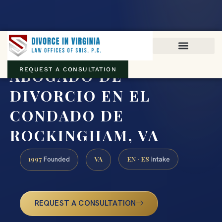
Virginia family law · Circuit and JDR District Courts across the
Commonwealth
(888) 437-7747
ABOGADO DE
REQUEST A CONSULTATION
DIVORCIO EN EL
CONDADO DE
ROCKINGHAM, VA
1997
VA
EN · ES
Founded
Intake
REQUEST A CONSULTATION