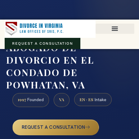
Virginia family law · Circuit and JDR District Courts across the
Commonwealth
(888) 437-7747
ABOGADO DE
REQUEST A CONSULTATION
DIVORCIO EN EL
CONDADO DE
POWHATAN, VA
1997
VA
EN · ES
Founded
Intake
REQUEST A CONSULTATION