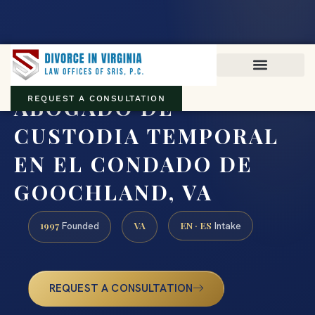
Virginia family law · Circuit and JDR District Courts across the
Commonwealth
(888) 437-7747
ABOGADO DE
REQUEST A CONSULTATION
CUSTODIA TEMPORAL
EN EL CONDADO DE
GOOCHLAND, VA
1997
VA
EN · ES
Founded
Intake
REQUEST A CONSULTATION